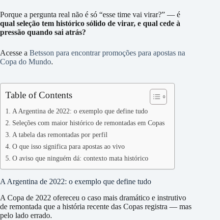
Porque a pergunta real não é só “esse time vai virar?” — é
qual seleção tem histórico sólido de virar, e qual cede à
pressão quando sai atrás?
Acesse a
Betsson para encontrar promoções para apostas na
Copa do Mundo
.
Table of Contents
A Argentina de 2022: o exemplo que define tudo
Seleções com maior histórico de remontadas em Copas
A tabela das remontadas por perfil
O que isso significa para apostas ao vivo
O aviso que ninguém dá: contexto mata histórico
A Argentina de 2022: o exemplo que define tudo
A Copa de 2022 ofereceu o caso mais dramático e instrutivo
de remontada que a história recente das Copas registra — mas
pelo lado errado.