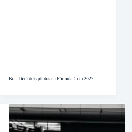
Brasil terá dois pilotos na Fórmula 1 em 2027