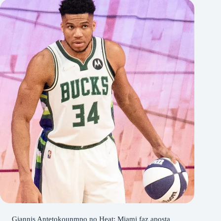
Giannis Antetokounmpo no Heat: Miami faz aposta