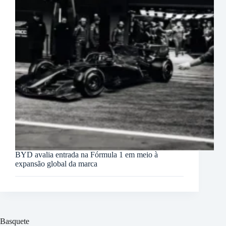
BYD avalia entrada na Fórmula 1 em meio à
expansão global da marca
Basquete