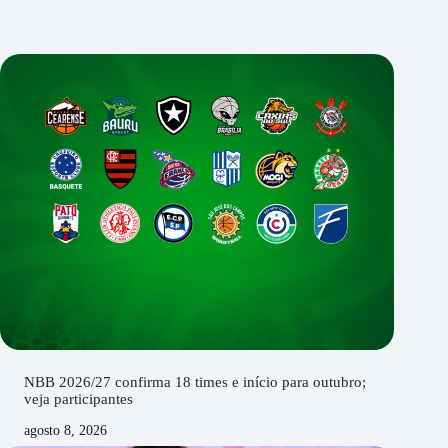
NBB 2026/27 confirma 18 times e início para outubro;
veja participantes
agosto 8, 2026