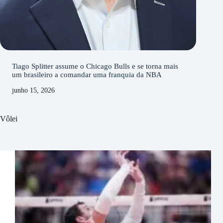
Tiago Splitter assume o Chicago Bulls e se torna mais
um brasileiro a comandar uma franquia da NBA
junho 15, 2026
Vôlei