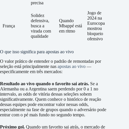
precisa
Jogo de
Solidez
2024 na
defensiva,
Quando
Eurocopa
França
busca a
Mbappé está
mostrou
virada com
em ritmo
bloqueio
qualidade
ofensivo
O que isso significa para apostas ao vivo
O valor prático de entender o padrão de remontadas por
seleção está principalmente nas
apostas ao vivo
—
especificamente em três mercados:
Resultado ao vivo quando o favorito sai atrás.
Se a
Alemanha ou a Argentina saem perdendo por 0 a 1 no
intervalo, as odds de vitória dessas seleções sobem
significativamente. Quem conhece o histórico de reação
dessas equipes pode encontrar valor nessas odds,
especialmente na fase de grupos quando o adversário pode
entrar com o pé mais fundo no segundo tempo.
Próximo gol.
Quando um favorito sai atrás, o mercado de