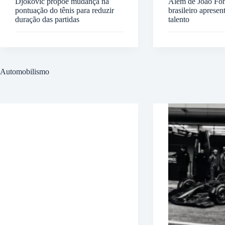
Djokovic propõe mudança na
Além de João Fon
pontuação do tênis para reduzir
brasileiro apresen
duração das partidas
talento
Automobilismo