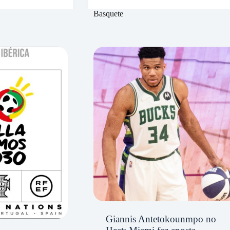
Basquete
Giannis Antetokounmpo no