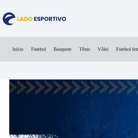
Pular
para
o
conteúdo
Início
Futebol
Basquete
Tênis
Vôlei
Futebol fe