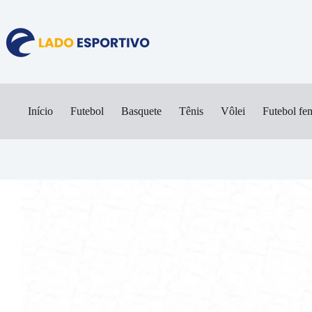
Pular
para
o
conteúdo
Início
Futebol
Basquete
Tênis
Vôlei
Futebol fe