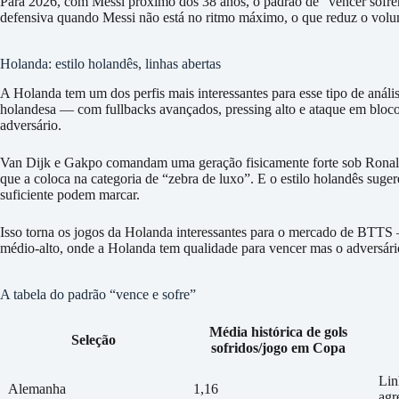
Para 2026, com Messi próximo dos 38 anos, o padrão de “vencer sofren
defensiva quando Messi não está no ritmo máximo, o que reduz o volum
Holanda: estilo holandês, linhas abertas
A Holanda tem um dos perfis mais interessantes para esse tipo de anális
holandesa — com fullbacks avançados, pressing alto e ataque em bloco
adversário.
Van Dijk e Gakpo comandam uma geração fisicamente forte sob Rona
que a coloca na categoria de “zebra de luxo”. E o estilo holandês suge
suficiente podem marcar.
Isso torna os jogos da Holanda interessantes para o mercado de BTTS 
médio-alto, onde a Holanda tem qualidade para vencer mas o adversári
A tabela do padrão “vence e sofre”
Média histórica de gols
Seleção
sofridos/jogo em Copa
Lin
Alemanha
1,16
agr