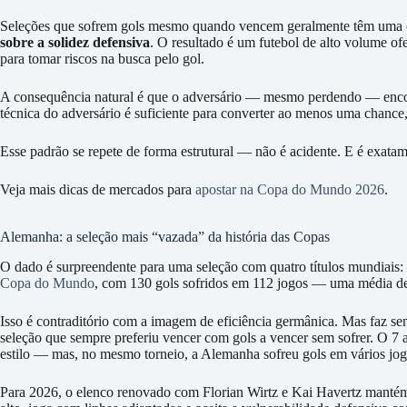
Seleções que sofrem gols mesmo quando vencem geralmente têm uma ca
sobre a solidez defensiva
. O resultado é um futebol de alto volume of
para tomar riscos na busca pelo gol.
A consequência natural é que o adversário — mesmo perdendo — encont
técnica do adversário é suficiente para converter ao menos uma chanc
Esse padrão se repete de forma estrutural — não é acidente. E é exatame
Veja mais dicas de mercados para
apostar na Copa do Mundo 2026
.
Alemanha: a seleção mais “vazada” da história das Copas
O dado é surpreendente para uma seleção com quatro títulos mundiais: 
Copa do Mundo
, com 130 gols sofridos em 112 jogos — uma média de 
Isso é contraditório com a imagem de eficiência germânica. Mas faz se
seleção que sempre preferiu vencer com gols a vencer sem sofrer. O 7 
estilo — mas, no mesmo torneio, a Alemanha sofreu gols em vários jog
Para 2026, o elenco renovado com Florian Wirtz e Kai Havertz mantém