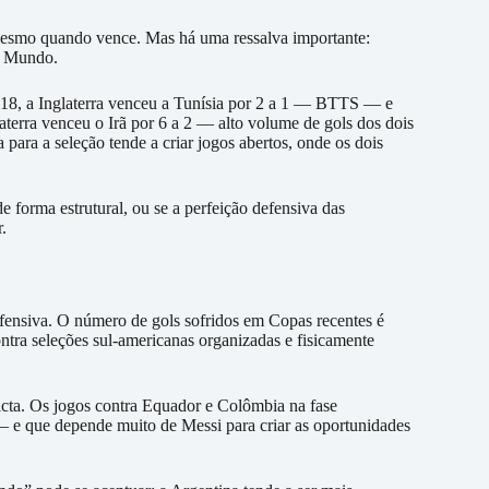
s mesmo quando vence. Mas há uma ressalva importante:
do Mundo.
2018, a Inglaterra venceu a Tunísia por 2 a 1 — BTTS — e
laterra venceu o Irã por 6 a 2 — alto volume de gols dos dois
a para a seleção tende a criar jogos abertos, onde os dois
 forma estrutural, ou se a perfeição defensiva das
.
fensiva. O número de gols sofridos em Copas recentes é
tra seleções sul-americanas organizadas e fisicamente
cta. Os jogos contra Equador e Colômbia na fase
— e que depende muito de Messi para criar as oportunidades