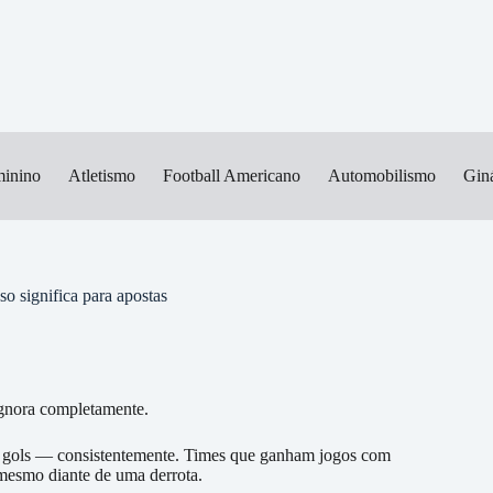
minino
Atletismo
Football Americano
Automobilismo
Giná
 significa para apostas
 ignora completamente.
 gols — consistentemente. Times que ganham jogos com
e mesmo diante de uma derrota.