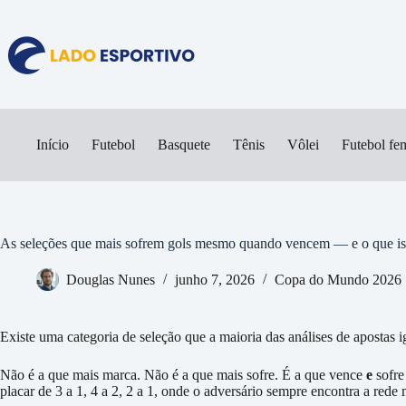
Pular
para
o
conteúdo
Início
Futebol
Basquete
Tênis
Vôlei
Futebol fe
As seleções que mais sofrem gols mesmo quando vencem — e o que isso
Douglas Nunes
junho 7, 2026
Copa do Mundo 2026
Existe uma categoria de seleção que a maioria das análises de apostas
Não é a que mais marca. Não é a que mais sofre. É a que vence
e
sofre
placar de 3 a 1, 4 a 2, 2 a 1, onde o adversário sempre encontra a red