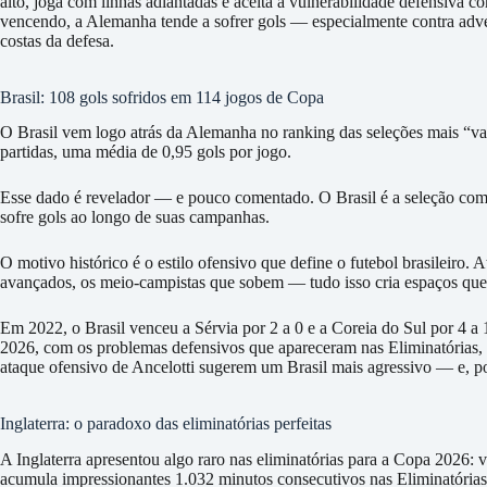
alto, joga com linhas adiantadas e aceita a vulnerabilidade defensiva c
vencendo, a Alemanha tende a sofrer gols — especialmente contra adv
costas da defesa.
Brasil: 108 gols sofridos em 114 jogos de Copa
O Brasil vem logo atrás da Alemanha no ranking das seleções mais “va
partidas, uma média de 0,95 gols por jogo.
Esse dado é revelador — e pouco comentado. O Brasil é a seleção com
sofre gols ao longo de suas campanhas.
O motivo histórico é o estilo ofensivo que define o futebol brasileiro. At
avançados, os meio-campistas que sobem — tudo isso cria espaços que
Em 2022, o Brasil venceu a Sérvia por 2 a 0 e a Coreia do Sul por 4 a
2026, com os problemas defensivos que apareceram nas Eliminatórias, e
ataque ofensivo de Ancelotti sugerem um Brasil mais agressivo — e, po
Inglaterra: o paradoxo das eliminatórias perfeitas
A Inglaterra apresentou algo raro nas eliminatórias para a Copa 2026: 
acumula impressionantes 1.032 minutos consecutivos nas Eliminatória