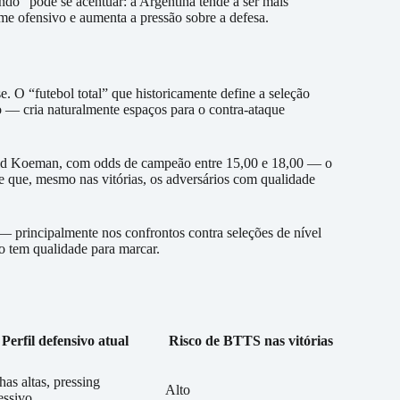
do” pode se acentuar: a Argentina tende a ser mais
e ofensivo e aumenta a pressão sobre a defesa.
e. O “futebol total” que historicamente define a seleção
 — cria naturalmente espaços para o contra-ataque
ld Koeman, com odds de campeão entre 15,00 e 18,00 — o
re que, mesmo nas vitórias, os adversários com qualidade
— principalmente nos confrontos contra seleções de nível
o tem qualidade para marcar.
Perfil defensivo atual
Risco de BTTS nas vitórias
has altas, pressing
Alto
essivo