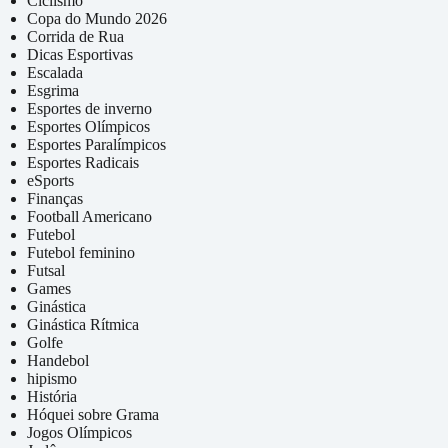
Ciclismo
Copa do Mundo 2026
Corrida de Rua
Dicas Esportivas
Escalada
Esgrima
Esportes de inverno
Esportes Olímpicos
Esportes Paralímpicos
Esportes Radicais
eSports
Finanças
Football Americano
Futebol
Futebol feminino
Futsal
Games
Ginástica
Ginástica Rítmica
Golfe
Handebol
hipismo
História
Hóquei sobre Grama
Jogos Olímpicos