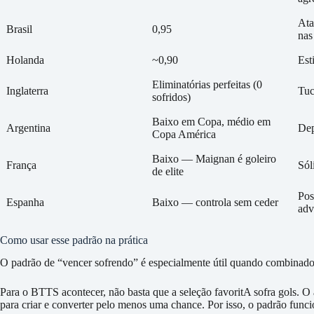
Ata
Brasil
0,95
nas
Holanda
~0,90
Est
Eliminatórias perfeitas (0
Inglaterra
Tuc
sofridos)
Baixo em Copa, médio em
Argentina
Dep
Copa América
Baixo — Maignan é goleiro
França
Sól
de elite
Pos
Espanha
Baixo — controla sem ceder
adv
Como usar esse padrão na prática
O padrão de “vencer sofrendo” é especialmente útil quando combinado 
Para o BTTS acontecer, não basta que a seleção favoritA sofra gols. O 
para criar e converter pelo menos uma chance. Por isso, o padrão funci