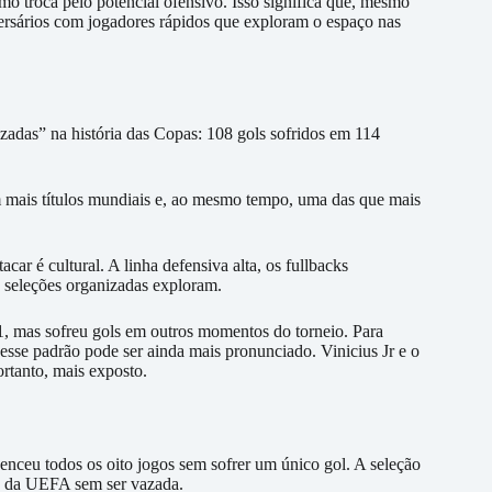
omo troca pelo potencial ofensivo. Isso significa que, mesmo
ersários com jogadores rápidos que exploram o espaço nas
zadas” na história das Copas: 108 gols sofridos em 114
 mais títulos mundiais e, ao mesmo tempo, uma das que mais
acar é cultural. A linha defensiva alta, os fullbacks
 seleções organizadas exploram.
 1, mas sofreu gols em outros momentos do torneio. Para
sse padrão pode ser ainda mais pronunciado. Vinicius Jr e o
rtanto, mais exposto.
venceu todos os oito jogos sem sofrer um único gol. A seleção
s da UEFA sem ser vazada.