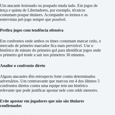
Um atacante lesionado ou poupado muda tudo. Em jogos de
terça e quinta de Libertadores, por exemplo, técnicos
costumam poupar titulares. Acompanhe os treinos e as
entrevistas pré-jogo sempre que possível.
Prefira jogos com tendência ofensiva
Em confrontos onde ambos os times costumam marcar cedo, o
mercado de primeiro marcador fica mais previsível. Use o
histórico de minuto do primeiro gol para identificar jogos onde
o primeiro gol tende a sair nos primeiros 30 minutos.
Analise o confronto direto
Alguns atacantes têm retrospecto forte contra determinados
adversários. Um centroavante que marcou em 4 dos últimos 5
confrontos diretos contra uma equipe tem um histórico
relevante que pode justificar apostar nele com odds menores.
Evite apostar em jogadores que não são titulares
confirmados