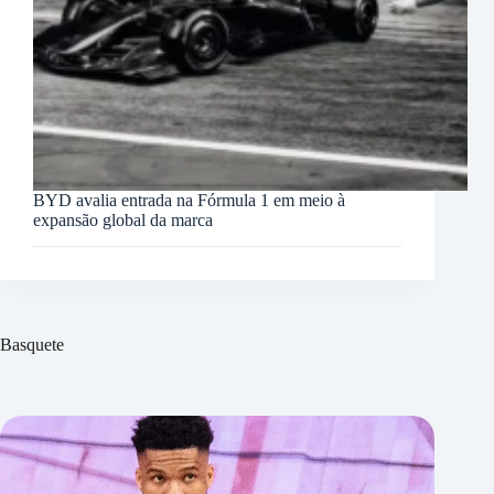
BYD avalia entrada na Fórmula 1 em meio à
expansão global da marca
Basquete