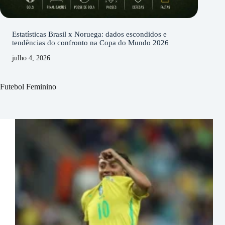
Estatísticas Brasil x Noruega: dados escondidos e
tendências do confronto na Copa do Mundo 2026
julho 4, 2026
Futebol Feminino