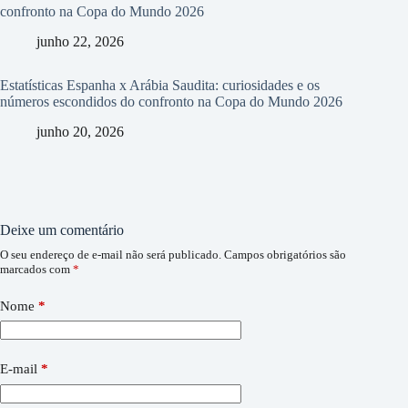
confronto na Copa do Mundo 2026
junho 22, 2026
Estatísticas Espanha x Arábia Saudita: curiosidades e os
números escondidos do confronto na Copa do Mundo 2026
junho 20, 2026
Deixe um comentário
O seu endereço de e-mail não será publicado.
Campos obrigatórios são
marcados com
*
Nome
*
E-mail
*