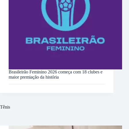
Brasileirão Feminino 2026 começa com 18 clubes e
maior premiação da história
Tênis