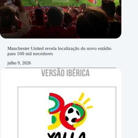
Manchester United revela localização do novo estádio
para 100 mil torcedores
julho 9, 2026