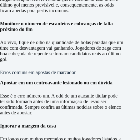
último gol menos previsível e, consequentemente, as odds
ficam abertas para perfis incomuns.
Monitore o número de escanteios e cobranças de falta
próximo do fim
Ao vivo, fique de olho na quantidade de bolas paradas que um
time com desvantagem vai ganhando. Jogadores de zaga com
boa cabeçada de repente se tornam candidatos reais ao último
gol.
Erros comuns em apostas de marcador
Apostar em um centroavante lesionado ou em dúvida
Esse é o erro número um. A odd de um atacante titular pode
ter sido formada antes de uma informação de lesão ser
confirmada. Sempre confira as últimas notícias sobre o elenco
antes de apostar.
Ignorar a margem da casa
Em jogos com muitos mercados e muitos jogadores listados, a