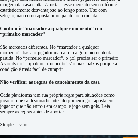
margem da casa é alta. Apostar nesse mercado sem critério é
estatisticamente desvantajoso no longo prazo. Use com
seleção, não como aposta principal de toda rodada.
Confundir “marcador a qualquer momento” com
“primeiro marcador”
São mercados diferentes. No “marcador a qualquer
momento”, basta o jogador marcar em algum momento da
partida. No “primeiro marcador”, o gol precisa ser o primeiro.
As odds do “a qualquer momento” são mais baixas porque a
condição é mais fácil de cumprir.
Não verificar as regras de cancelamento da casa
Cada plataforma tem sua própria regra para situações como
jogador que sai lesionado antes do primeiro gol, aposta em
jogador que não entrou em campo, e jogo sem gols. Leia
sempre as regras antes de apostar.
Simples assim.