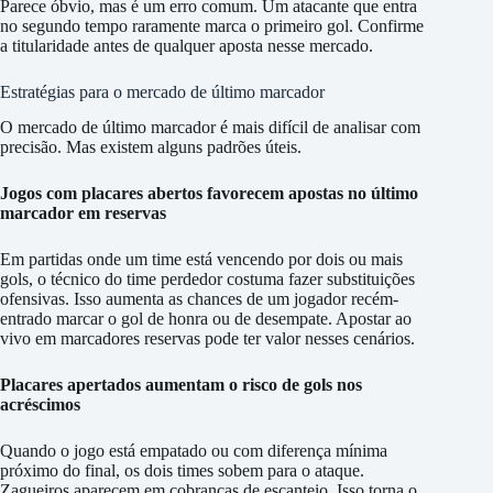
Parece óbvio, mas é um erro comum. Um atacante que entra
no segundo tempo raramente marca o primeiro gol. Confirme
a titularidade antes de qualquer aposta nesse mercado.
Estratégias para o mercado de último marcador
O mercado de último marcador é mais difícil de analisar com
precisão. Mas existem alguns padrões úteis.
Jogos com placares abertos favorecem apostas no último
marcador em reservas
Em partidas onde um time está vencendo por dois ou mais
gols, o técnico do time perdedor costuma fazer substituições
ofensivas. Isso aumenta as chances de um jogador recém-
entrado marcar o gol de honra ou de desempate. Apostar ao
vivo em marcadores reservas pode ter valor nesses cenários.
Placares apertados aumentam o risco de gols nos
acréscimos
Quando o jogo está empatado ou com diferença mínima
próximo do final, os dois times sobem para o ataque.
Zagueiros aparecem em cobranças de escanteio. Isso torna o