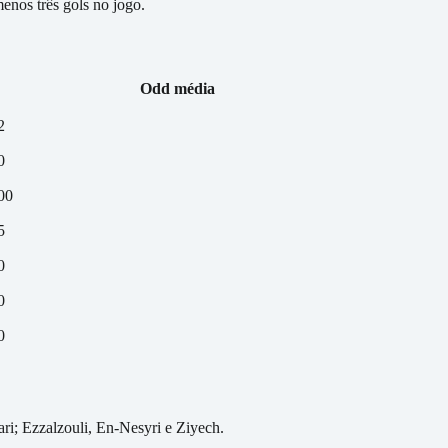
enos três gols no jogo.
Odd média
2
0
00
5
0
0
0
i; Ezzalzouli, En-Nesyri e Ziyech.