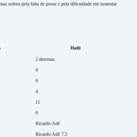
as sofreu pela falta de posse e pela dificuldade em sustentar
s
Haiti
2 derrotas
0
0
4
11
0
Ricardo Adé
Ricardo Adé 7,5