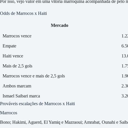
Por isso, vejo valor em uma vitória marroquina acompanhada de pelo m
Odds de Marrocos x Haiti
Mercado
Marrocos vence
1.2
Empate
6.5
Haiti vence
13.
Mais de 2,5 gols
1.7
Marrocos vence e mais de 2,5 gols
1.9
Ambos marcam
2.3
Ismael Saibari marca
3.2
Prováveis escalações de Marrocos x Haiti
Marrocos
Bono; Hakimi, Aguerd, El Yamiq e Mazraoui; Amrabat, Ounahi e Saibar