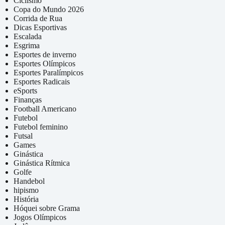
Ciclismo
Copa do Mundo 2026
Corrida de Rua
Dicas Esportivas
Escalada
Esgrima
Esportes de inverno
Esportes Olímpicos
Esportes Paralímpicos
Esportes Radicais
eSports
Finanças
Football Americano
Futebol
Futebol feminino
Futsal
Games
Ginástica
Ginástica Rítmica
Golfe
Handebol
hipismo
História
Hóquei sobre Grama
Jogos Olímpicos