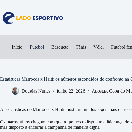
Pular
para
o
conteúdo
Início
Futebol
Basquete
Tênis
Vôlei
Futebol fe
Estatísticas Marrocos x Haiti: os números escondidos do confronto 
Douglas Nunes
junho 22, 2026
Apostas
,
Copa do Mu
As estatísticas de Marrocos x Haiti mostram um dos jogos mais curios
Os marroquinos chegam com quatro pontos e disputam a liderança do g
mas disposto a encerrar a campanha de maneira digna.