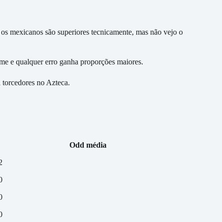
os mexicanos são superiores tecnicamente, mas não vejo o
rme e qualquer erro ganha proporções maiores.
l torcedores no Azteca.
Odd média
2
0
0
0