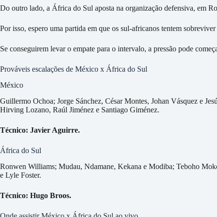
Do outro lado, a África do Sul aposta na organização defensiva, em R
Por isso, espero uma partida em que os sul-africanos tentem sobreviver 
Se conseguirem levar o empate para o intervalo, a pressão pode começa
Prováveis escalações de México x África do Sul
México
Guillermo Ochoa; Jorge Sánchez, César Montes, Johan Vásquez e Jesú
Hirving Lozano, Raúl Jiménez e Santiago Giménez.
Técnico: Javier Aguirre.
África do Sul
Ronwen Williams; Mudau, Ndamane, Kekana e Modiba; Teboho Moko
e Lyle Foster.
Técnico: Hugo Broos.
Onde assistir México x África do Sul ao vivo