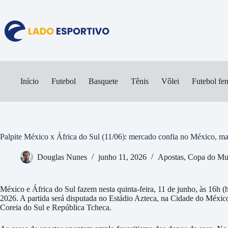
Pular
para
o
conteúdo
Início
Futebol
Basquete
Tênis
Vôlei
Futebol fe
Palpite México x África do Sul (11/06): mercado confia no México, m
Douglas Nunes
junho 11, 2026
Apostas
,
Copa do Mu
México e África do Sul fazem nesta quinta-feira, 11 de junho, às 16h (h
2026. A partida será disputada no Estádio Azteca, na Cidade do Méxi
Coreia do Sul e República Tcheca.