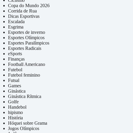
Ciclismo
Copa do Mundo 2026
Corrida de Rua
Dicas Esportivas
Escalada
Esgrima
Esportes de inverno
Esportes Olímpicos
Esportes Paralímpicos
Esportes Radicais
eSports
Finanças
Football Americano
Futebol
Futebol feminino
Futsal
Games
Ginástica
Ginástica Rítmica
Golfe
Handebol
hipismo
História
Hóquei sobre Grama
Jogos Olímpicos