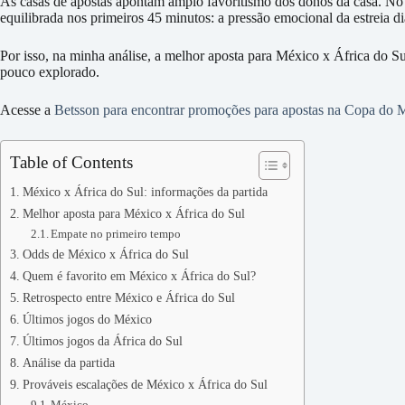
As casas de apostas apontam amplo favoritismo dos donos da casa. No e
equilibrada nos primeiros 45 minutos: a pressão emocional da estreia di
Por isso, na minha análise, a melhor aposta para México x África do 
pouco explorado.
Acesse a
Betsson para encontrar promoções para apostas na Copa do
Table of Contents
México x África do Sul: informações da partida
Melhor aposta para México x África do Sul
Empate no primeiro tempo
Odds de México x África do Sul
Quem é favorito em México x África do Sul?
Retrospecto entre México e África do Sul
Últimos jogos do México
Últimos jogos da África do Sul
Análise da partida
Prováveis escalações de México x África do Sul
México