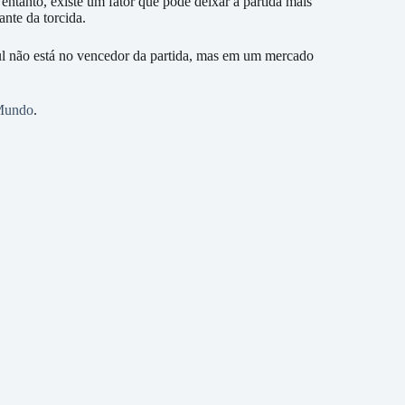
ntanto, existe um fator que pode deixar a partida mais
ante da torcida.
Sul não está no vencedor da partida, mas em um mercado
 Mundo
.