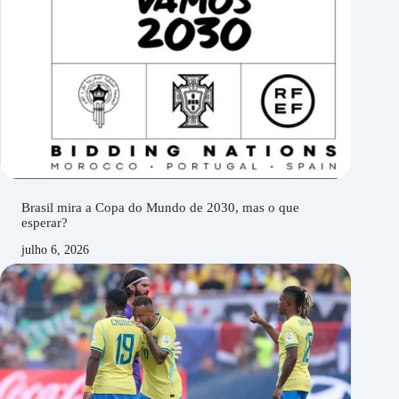
Brasil mira a Copa do Mundo de 2030, mas o que
esperar?
julho 6, 2026