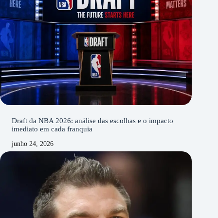
Draft da NBA 2026: análise das escolhas e o impacto
imediato em cada franquia
junho 24, 2026