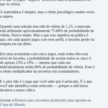
que as zebras
A matemática é simples, mas o efeito psicológico muitas vezes
a supera.
Quando uma seleção tem odd de vitória de 1,25, o mercado
está atribuindo aproximadamente 75-80% de probabilidade de
vitória. Parece muito. Mas o que isso significa na prática é
que, em cada quatro jogos com esse perfil, o favorito perde ou
empata em um deles.
Em uma acumulada com cinco jogos, onde todos têm esse
nível de favorito, a probabilidade de acertar todos os cinco é
de apenas 23% a 33% — mesmo que cada um
individualmente tenha 80% de probabilidade de vitória. Esse é
o efeito multiplicador da incerteza em acumuladores.
E o pior não é o jogo que você sabe que é arriscado. É o que
você não identifica como arriscado — porque a odd baixa
desativa o senso crítico.
Acesse a
Betsson para encontrar promoções para apostas na
Copa do Mundo
.