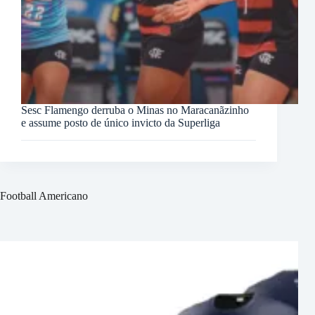
Sesc Flamengo derruba o Minas no Maracanãzinho
e assume posto de único invicto da Superliga
Football Americano