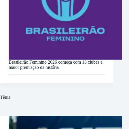
Brasileirão Feminino 2026 começa com 18 clubes e
maior premiação da história
Tênis