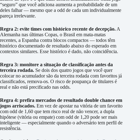
“seguro” que você adiciona aumenta a probabilidade de um
deles falhar — mesmo que a odd de cada um individualmente
pareça irrelevante.
Regra 2: evite times com histórico recente de decepção.
A
Alemanha nas últimas Copas, o Brasil em mata-matas
recentes, a Espanha contra blocos compactos — todos têm
histórico documentado de resultado abaixo do esperado em
contextos similares. Esse histórico é dado, não coincidência.
Regra 3: monitore a situação de classificação antes da
terceira rodada.
Se dois dos quatro jogos que você quer
colocar no acumulador são da terceira rodada com favoritos já
classificados, remova-os. O risco de poupança de titulares é
real e não está precificado nas odds.
Regra 4: prefira mercados de resultado double chance em
jogos arriscados.
Em vez de apostar na vitória de um favorito
com odd de 1,60 que tem risco real de não vencer, a dupla
hipótese (vitória ou empate) com odd de 1,20 pode ser mais
inteligente — especialmente quando o adversário tem perfil de
resistência.