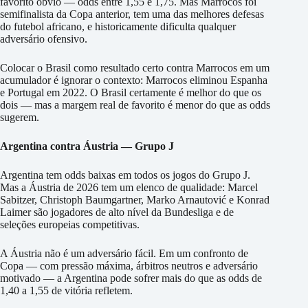
favorito óbvio — odds entre 1,55 e 1,75. Mas Marrocos foi
semifinalista da Copa anterior, tem uma das melhores defesas
do futebol africano, e historicamente dificulta qualquer
adversário ofensivo.
Colocar o Brasil como resultado certo contra Marrocos em um
acumulador é ignorar o contexto: Marrocos eliminou Espanha
e Portugal em 2022. O Brasil certamente é melhor do que os
dois — mas a margem real de favorito é menor do que as odds
sugerem.
Argentina contra Áustria — Grupo J
Argentina tem odds baixas em todos os jogos do Grupo J.
Mas a Áustria de 2026 tem um elenco de qualidade: Marcel
Sabitzer, Christoph Baumgartner, Marko Arnautović e Konrad
Laimer são jogadores de alto nível da Bundesliga e de
seleções europeias competitivas.
A Áustria não é um adversário fácil. Em um confronto de
Copa — com pressão máxima, árbitros neutros e adversário
motivado — a Argentina pode sofrer mais do que as odds de
1,40 a 1,55 de vitória refletem.