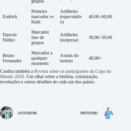
grupos
Primeiro
Artilheiro
Endrick
marcador vs
(especulativ
40,00–60,00
Haiti
o)
Marcador
Darwin
Artilheiro
fase de
30,00–50,00
Núñez
(surpresa)
grupos
Marcador a
Bruno
Assists do
qualquer
40,00+
Fernandes
torneio
momento
Confira também a
Revista sobre os participantes da Copa do
Mundo 2026
. Um olhar sobre a história, colonização,
revoluções e outros detalhes de cada um dos países.
ANTERIOR
PRÓXIMO