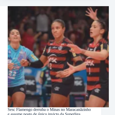
Sesc Flamengo derruba o Minas no Maracanãzinho
e assume posto de único invicto da Superliga