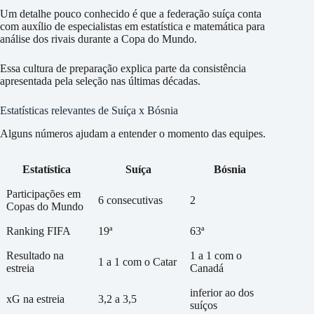
Um detalhe pouco conhecido é que a federação suíça conta
com auxílio de especialistas em estatística e matemática para
análise dos rivais durante a Copa do Mundo.
Essa cultura de preparação explica parte da consistência
apresentada pela seleção nas últimas décadas.
Estatísticas relevantes de Suíça x Bósnia
Alguns números ajudam a entender o momento das equipes.
Estatística
Suíça
Bósnia
Participações em
6 consecutivas
2
Copas do Mundo
Ranking FIFA
19ª
63ª
Resultado na
1 a 1 com o
1 a 1 com o Catar
estreia
Canadá
inferior ao dos
xG na estreia
3,2 a 3,5
suíços