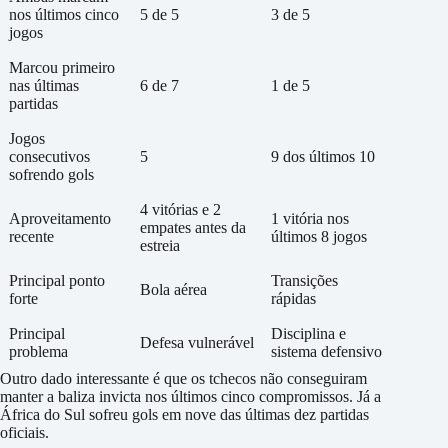
nos últimos cinco
5 de 5
3 de 5
jogos
Marcou primeiro
nas últimas
6 de 7
1 de 5
partidas
Jogos
consecutivos
5
9 dos últimos 10
sofrendo gols
4 vitórias e 2
Aproveitamento
1 vitória nos
empates antes da
recente
últimos 8 jogos
estreia
Principal ponto
Transições
Bola aérea
forte
rápidas
Principal
Disciplina e
Defesa vulnerável
problema
sistema defensivo
Outro dado interessante é que os tchecos não conseguiram
manter a baliza invicta nos últimos cinco compromissos. Já a
África do Sul sofreu gols em nove das últimas dez partidas
oficiais.