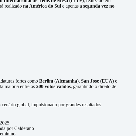
o Internacional de Tênis de Mesa (ITTF)
, realizado em
rá realizado
na América do Sul
e apenas a
segunda vez no
didaturas fortes como
Berlim (Alemanha)
,
San Jose (EUA)
e
la maioria entre os
200 votos válidos
, garantindo o direito de
o cenário global, impulsionado por grandes resultados
 2025
ada por Calderano
feminino