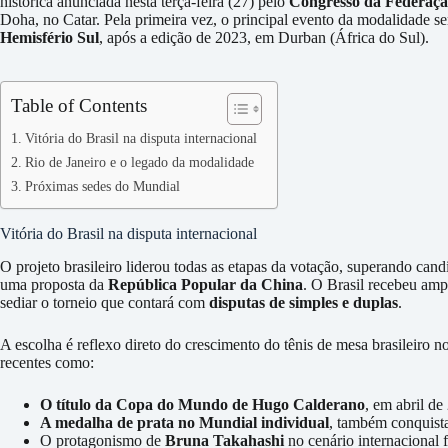
histórica anunciada nesta terça-feira (27) pelo
Congresso da Federaçã
Doha, no Catar. Pela primeira vez, o principal evento da modalidade se
Hemisfério Sul
, após a edição de 2023, em Durban (África do Sul).
Table of Contents
Vitória do Brasil na disputa internacional
Rio de Janeiro e o legado da modalidade
Próximas sedes do Mundial
Vitória do Brasil na disputa internacional
O projeto brasileiro liderou todas as etapas da votação, superando can
uma proposta da
República Popular da China
. O Brasil recebeu amp
sediar o torneio que contará com
disputas de simples e duplas
.
A escolha é reflexo direto do crescimento do tênis de mesa brasileiro n
recentes como:
O título da Copa do Mundo de Hugo Calderano
, em abril de
A medalha de prata no Mundial individual
, também conquist
O protagonismo de
Bruna Takahashi
no cenário internacional 