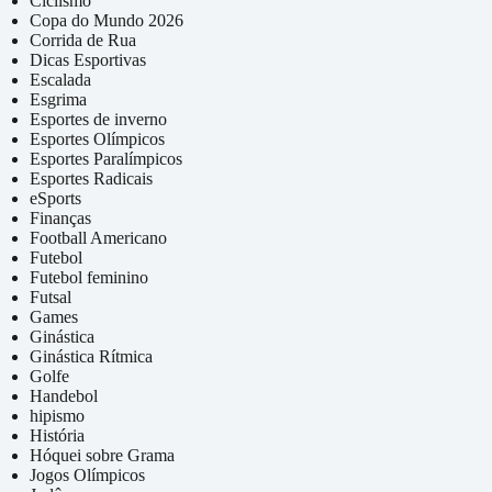
Ciclismo
Copa do Mundo 2026
Corrida de Rua
Dicas Esportivas
Escalada
Esgrima
Esportes de inverno
Esportes Olímpicos
Esportes Paralímpicos
Esportes Radicais
eSports
Finanças
Football Americano
Futebol
Futebol feminino
Futsal
Games
Ginástica
Ginástica Rítmica
Golfe
Handebol
hipismo
História
Hóquei sobre Grama
Jogos Olímpicos