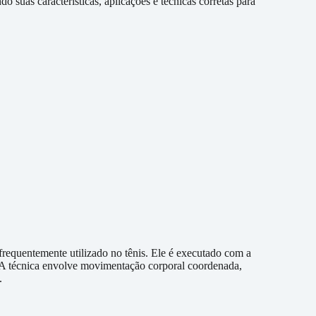
o suas características, aplicações e técnicas corretas para
requentemente utilizado no tênis. Ele é executado com a
. A técnica envolve movimentação corporal coordenada,
.