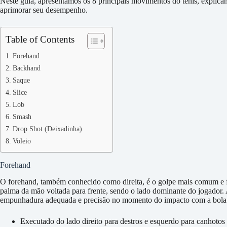
Neste guia, apresentamos os 8 principais movimentos do tênis, explicand
aprimorar seu desempenho.
Table of Contents
Forehand
Backhand
Saque
Slice
Lob
Smash
Drop Shot (Deixadinha)
Voleio
Forehand
O forehand, também conhecido como direita, é o golpe mais comum e f
palma da mão voltada para frente, sendo o lado dominante do jogador
empunhadura adequada e precisão no momento do impacto com a bola
Executado do lado direito para destros e esquerdo para canhotos