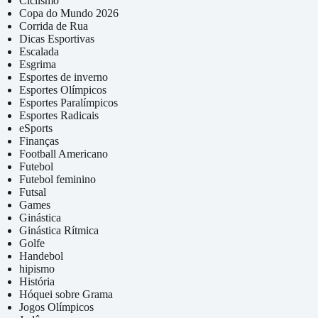
Ciclismo
Copa do Mundo 2026
Corrida de Rua
Dicas Esportivas
Escalada
Esgrima
Esportes de inverno
Esportes Olímpicos
Esportes Paralímpicos
Esportes Radicais
eSports
Finanças
Football Americano
Futebol
Futebol feminino
Futsal
Games
Ginástica
Ginástica Rítmica
Golfe
Handebol
hipismo
História
Hóquei sobre Grama
Jogos Olímpicos