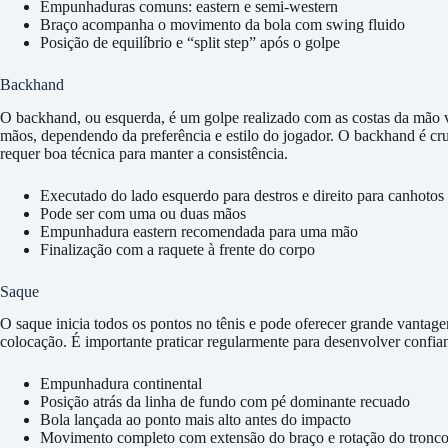
Empunhaduras comuns: eastern e semi-western
Braço acompanha o movimento da bola com swing fluido
Posição de equilíbrio e “split step” após o golpe
Backhand
O backhand, ou esquerda, é um golpe realizado com as costas da mão v
mãos, dependendo da preferência e estilo do jogador. O backhand é cruc
requer boa técnica para manter a consistência.
Executado do lado esquerdo para destros e direito para canhotos
Pode ser com uma ou duas mãos
Empunhadura eastern recomendada para uma mão
Finalização com a raquete à frente do corpo
Saque
O saque inicia todos os pontos no tênis e pode oferecer grande vanta
colocação. É importante praticar regularmente para desenvolver confia
Empunhadura continental
Posição atrás da linha de fundo com pé dominante recuado
Bola lançada ao ponto mais alto antes do impacto
Movimento completo com extensão do braço e rotação do tronc