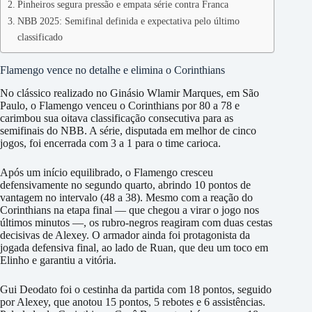
Pinheiros segura pressão e empata série contra Franca
NBB 2025: Semifinal definida e expectativa pelo último
classificado
Flamengo vence no detalhe e elimina o Corinthians
No clássico realizado no Ginásio Wlamir Marques, em São
Paulo, o Flamengo venceu o Corinthians por 80 a 78 e
carimbou sua oitava classificação consecutiva para as
semifinais do NBB. A série, disputada em melhor de cinco
jogos, foi encerrada com 3 a 1 para o time carioca.
Após um início equilibrado, o Flamengo cresceu
defensivamente no segundo quarto, abrindo 10 pontos de
vantagem no intervalo (48 a 38). Mesmo com a reação do
Corinthians na etapa final — que chegou a virar o jogo nos
últimos minutos —, os rubro-negros reagiram com duas cestas
decisivas de Alexey. O armador ainda foi protagonista da
jogada defensiva final, ao lado de Ruan, que deu um toco em
Elinho e garantiu a vitória.
Gui Deodato foi o cestinha da partida com 18 pontos, seguido
por Alexey, que anotou 15 pontos, 5 rebotes e 6 assistências.