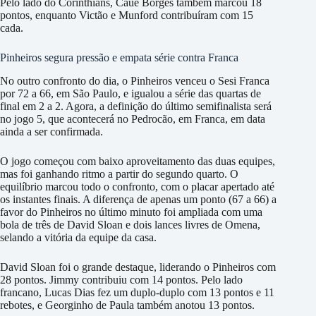
Pelo lado do Corinthians, Cauê Borges também marcou 18
pontos, enquanto Victão e Munford contribuíram com 15
cada.
Pinheiros segura pressão e empata série contra Franca
No outro confronto do dia, o Pinheiros venceu o Sesi Franca
por 72 a 66, em São Paulo, e igualou a série das quartas de
final em 2 a 2. Agora, a definição do último semifinalista será
no jogo 5, que acontecerá no Pedrocão, em Franca, em data
ainda a ser confirmada.
O jogo começou com baixo aproveitamento das duas equipes,
mas foi ganhando ritmo a partir do segundo quarto. O
equilíbrio marcou todo o confronto, com o placar apertado até
os instantes finais. A diferença de apenas um ponto (67 a 66) a
favor do Pinheiros no último minuto foi ampliada com uma
bola de três de David Sloan e dois lances livres de Omena,
selando a vitória da equipe da casa.
David Sloan foi o grande destaque, liderando o Pinheiros com
28 pontos. Jimmy contribuiu com 14 pontos. Pelo lado
francano, Lucas Dias fez um duplo-duplo com 13 pontos e 11
rebotes, e Georginho de Paula também anotou 13 pontos.