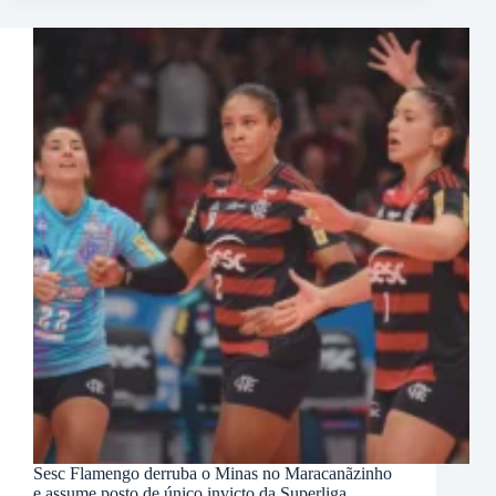
Sesc Flamengo derruba o Minas no Maracanãzinho
e assume posto de único invicto da Superliga