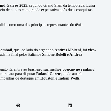
and Garros 2025
, segundo Grand Slam da temporada. Luisa
neio de duplas com grande expectativa após duas conquistas
lida como uma das principais representantes do tênis
omboli
, que, ao lado do argentino
Andrés Molteni
, foi
vice-
ada na final pelos italianos
Simone Bolelli e Andrea
ato garantirá ao brasileiro sua
melhor posição no ranking
se prepara para disputar
Roland Garros
, onde atuará
 campanhas de destaque em
Houston
e
Indian Wells
.