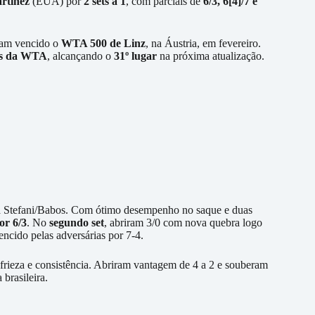
rtinez
(EUA) por
2 sets a 1
, com parciais de
6/3, 6[4]/7 e
viam vencido o
WTA 500 de Linz
, na Áustria, em fevereiro.
las da WTA
, alcançando o
31º lugar
na próxima atualização.
la Stefani/Babos. Com ótimo desempenho no saque e duas
or 6/3
. No
segundo set
, abriram 3/0 com nova quebra logo
vencido pelas adversárias por 7-4.
frieza e consistência. Abriram vantagem de 4 a 2 e souberam
brasileira.