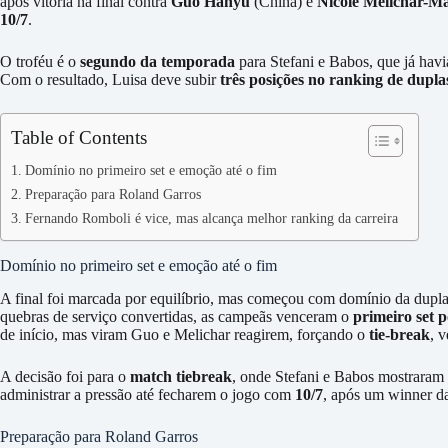
após vitória na final contra
Guo Hanyu
(China) e
Nicole Melichar-Ma
10/7
.
O troféu é o
segundo da temporada
para Stefani e Babos, que já ha
Com o resultado, Luisa deve subir
três posições no ranking de dup
Table of Contents
Domínio no primeiro set e emoção até o fim
Preparação para Roland Garros
Fernando Romboli é vice, mas alcança melhor ranking da carreira
Domínio no primeiro set e emoção até o fim
A final foi marcada por equilíbrio, mas começou com domínio da dup
quebras de serviço convertidas, as campeãs venceram o
primeiro set p
de início, mas viram Guo e Melichar reagirem, forçando o
tie-break
, 
A decisão foi para o
match tiebreak
, onde Stefani e Babos mostraram 
administrar a pressão até fecharem o jogo com
10/7
, após um winner da 
Preparação para Roland Garros