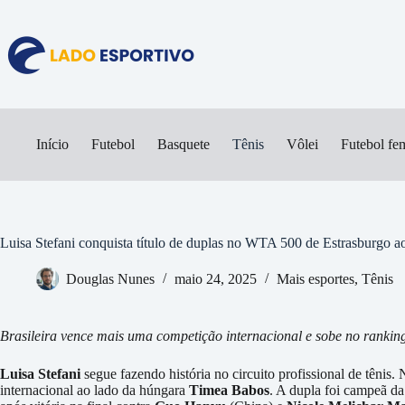
Pular
para
o
conteúdo
Início
Futebol
Basquete
Tênis
Vôlei
Futebol fe
Luisa Stefani conquista título de duplas no WTA 500 de Estrasburgo 
Douglas Nunes
maio 24, 2025
Mais esportes
,
Tênis
Brasileira vence mais uma competição internacional e sobe no ranki
Luisa Stefani
segue fazendo história no circuito profissional de tênis. 
internacional ao lado da húngara
Timea Babos
. A dupla foi campeã d