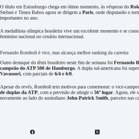
O título em Estrasburgo chega em ótimo momento, às vésperas do
Rol
Stefani e Timea Babos agora se dirigem a
Paris
, onde disputarão o tor
importantes no ano.
A medalhista olímpica brasileira vive um excelente momento e se conso
feminino nacional no cenário internacional.
Fernando Romboli é vice, mas alcança melhor ranking da carreira
Outro destaque do tênis brasileiro neste fim de semana foi
Fernando R
campeão do ATP 500 de Hamburgo
. A dupla sul-americana foi super
Vavassori
, com parciais de
6/4 e 6/0
.
Apesar do revés, Romboli tem motivos para comemorar: o vice-campeon
de duplas da ATP
, com a previsão de atingir o
56º lugar
. Agora, ele 
novamente ao lado do australiano
John-Patrick Smith
, parceiro nas