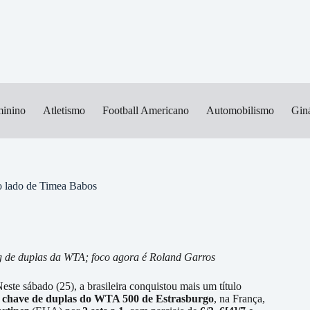
minino
Atletismo
Football Americano
Automobilismo
Giná
ao lado de Timea Babos
ng de duplas da WTA; foco agora é Roland Garros
Neste sábado (25), a brasileira conquistou mais um título
a
chave de duplas do WTA 500 de Estrasburgo
, na França,