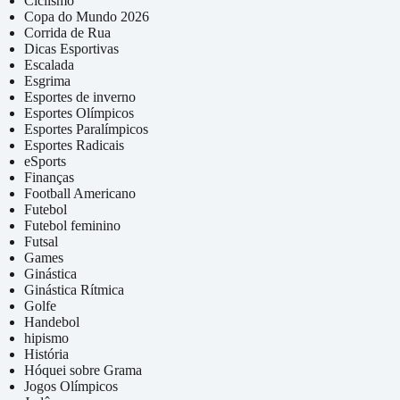
Ciclismo
Copa do Mundo 2026
Corrida de Rua
Dicas Esportivas
Escalada
Esgrima
Esportes de inverno
Esportes Olímpicos
Esportes Paralímpicos
Esportes Radicais
eSports
Finanças
Football Americano
Futebol
Futebol feminino
Futsal
Games
Ginástica
Ginástica Rítmica
Golfe
Handebol
hipismo
História
Hóquei sobre Grama
Jogos Olímpicos