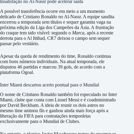
Insatisfação no Al-Nassr pode acelerar saída
A possível transferência ocorre em meio a um momento
delicado de Cristiano Ronaldo no Al-Nassr. A equipe saudita
encerrou a temporada sem títulos e sequer garantiu vaga na
próxima edição da Liga dos Campeões da Ásia. A frustração
do craque tem sido visível: segundo o
Marca
, após a recente
derrota para o Al Ittihad, CR7 deixou o campo sem sequer
passar pelo vestiário.
Apesar da queda de rendimento do time, Ronaldo continua
com bons números individuais. Na atual temporada, ele
disputou 46 partidas e marcou 39 gols, de acordo com a
plataforma Ogoal.
Inter Miami descartou acerto pontual para o Mundial
O nome de Cristiano Ronaldo também foi especulado no Inter
Miami, clube que conta com Lionel Messi e é coadministrado
por David Beckham. A ideia de reunir os dois astros no
mesmo time animou fãs e ganhou ainda mais força após a
liberação da FIFA para contratações temporárias
exclusivamente para o Mundial de Clubes.
No entanto, o técnico Javier Mascherano tratou de encerrar os