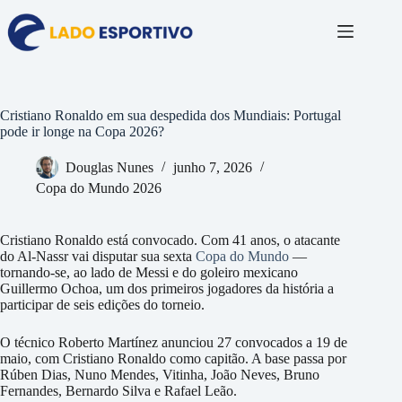
Pular
para
o
conteúdo
Cristiano Ronaldo em sua despedida dos Mundiais: Portugal
pode ir longe na Copa 2026?
Douglas Nunes
junho 7, 2026
Copa do Mundo 2026
Cristiano Ronaldo está convocado. Com 41 anos, o atacante
do Al-Nassr vai disputar sua sexta
Copa do Mundo
—
tornando-se, ao lado de Messi e do goleiro mexicano
Guillermo Ochoa, um dos primeiros jogadores da história a
participar de seis edições do torneio.
O técnico Roberto Martínez anunciou 27 convocados a 19 de
maio, com Cristiano Ronaldo como capitão. A base passa por
Rúben Dias, Nuno Mendes, Vitinha, João Neves, Bruno
Fernandes, Bernardo Silva e Rafael Leão.