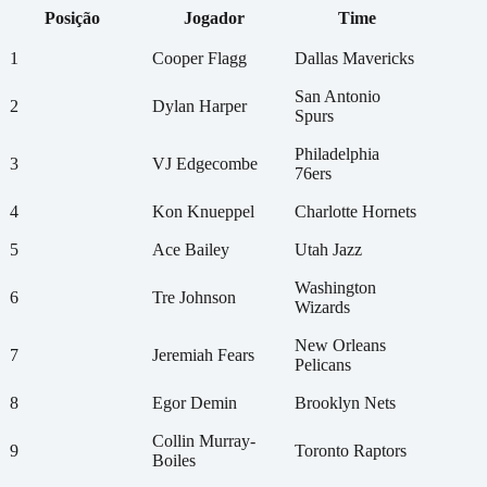
Posição
Jogador
Time
1
Cooper Flagg
Dallas Mavericks
San Antonio
2
Dylan Harper
Spurs
Philadelphia
3
VJ Edgecombe
76ers
4
Kon Knueppel
Charlotte Hornets
5
Ace Bailey
Utah Jazz
Washington
6
Tre Johnson
Wizards
New Orleans
7
Jeremiah Fears
Pelicans
8
Egor Demin
Brooklyn Nets
Collin Murray-
9
Toronto Raptors
Boiles