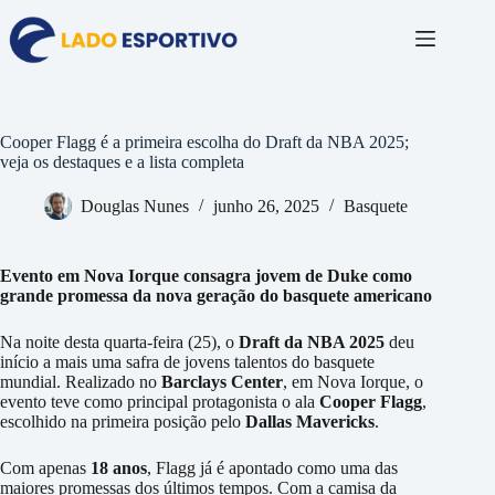
Pular
para
o
conteúdo
Cooper Flagg é a primeira escolha do Draft da NBA 2025;
veja os destaques e a lista completa
Douglas Nunes
junho 26, 2025
Basquete
Evento em Nova Iorque consagra jovem de Duke como
grande promessa da nova geração do basquete americano
Na noite desta quarta-feira (25), o
Draft da NBA 2025
deu
início a mais uma safra de jovens talentos do basquete
mundial. Realizado no
Barclays Center
, em Nova Iorque, o
evento teve como principal protagonista o ala
Cooper Flagg
,
escolhido na primeira posição pelo
Dallas Mavericks
.
Com apenas
18 anos
, Flagg já é apontado como uma das
maiores promessas dos últimos tempos. Com a camisa da