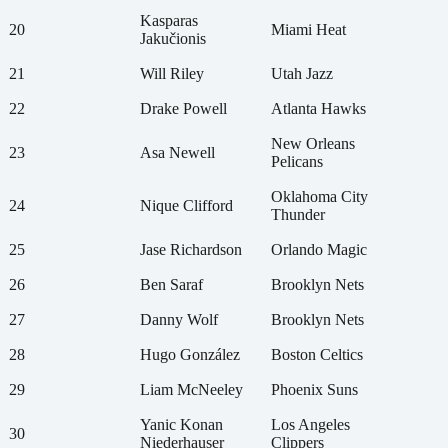
Kasparas
20
Miami Heat
Jakučionis
21
Will Riley
Utah Jazz
22
Drake Powell
Atlanta Hawks
New Orleans
23
Asa Newell
Pelicans
Oklahoma City
24
Nique Clifford
Thunder
25
Jase Richardson
Orlando Magic
26
Ben Saraf
Brooklyn Nets
27
Danny Wolf
Brooklyn Nets
28
Hugo González
Boston Celtics
29
Liam McNeeley
Phoenix Suns
Yanic Konan
Los Angeles
30
Niederhauser
Clippers