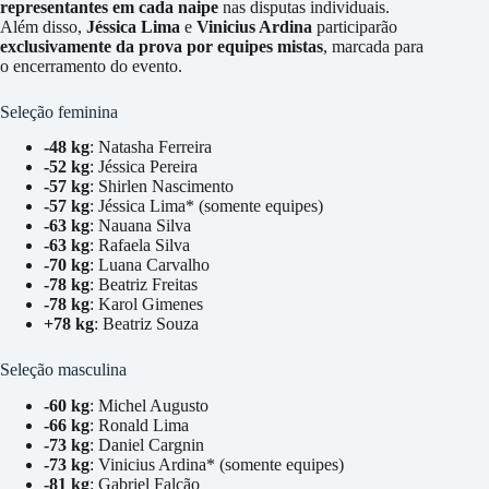
representantes em cada naipe
nas disputas individuais.
Além disso,
Jéssica Lima
e
Vinicius Ardina
participarão
exclusivamente da prova por equipes mistas
, marcada para
o encerramento do evento.
Seleção feminina
-48 kg
: Natasha Ferreira
-52 kg
: Jéssica Pereira
-57 kg
: Shirlen Nascimento
-57 kg
: Jéssica Lima* (somente equipes)
-63 kg
: Nauana Silva
-63 kg
: Rafaela Silva
-70 kg
: Luana Carvalho
-78 kg
: Beatriz Freitas
-78 kg
: Karol Gimenes
+78 kg
: Beatriz Souza
Seleção masculina
-60 kg
: Michel Augusto
-66 kg
: Ronald Lima
-73 kg
: Daniel Cargnin
-73 kg
: Vinicius Ardina* (somente equipes)
-81 kg
: Gabriel Falcão