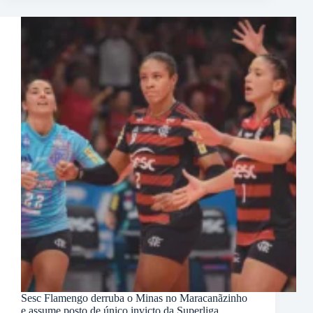
Sesc Flamengo derruba o Minas no Maracanãzinho
e assume posto de único invicto da Superliga