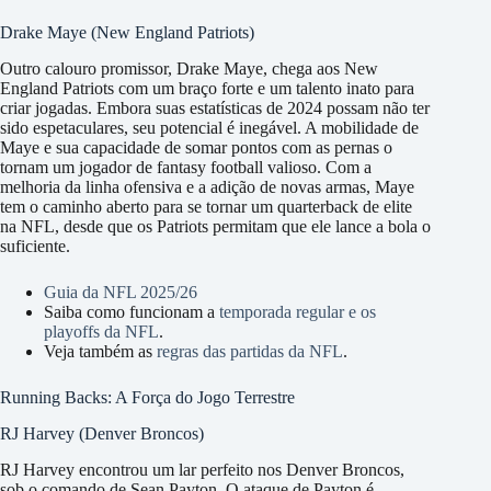
Drake Maye (New England Patriots)
Outro calouro promissor, Drake Maye, chega aos New
England Patriots com um braço forte e um talento inato para
criar jogadas. Embora suas estatísticas de 2024 possam não ter
sido espetaculares, seu potencial é inegável. A mobilidade de
Maye e sua capacidade de somar pontos com as pernas o
tornam um jogador de fantasy football valioso. Com a
melhoria da linha ofensiva e a adição de novas armas, Maye
tem o caminho aberto para se tornar um quarterback de elite
na NFL, desde que os Patriots permitam que ele lance a bola o
suficiente.
Guia da NFL 2025/26
Saiba como funcionam a
temporada regular e os
playoffs da NFL
.
Veja também as
regras das partidas da NFL
.
Running Backs: A Força do Jogo Terrestre
RJ Harvey (Denver Broncos)
RJ Harvey encontrou um lar perfeito nos Denver Broncos,
sob o comando de Sean Payton. O ataque de Payton é