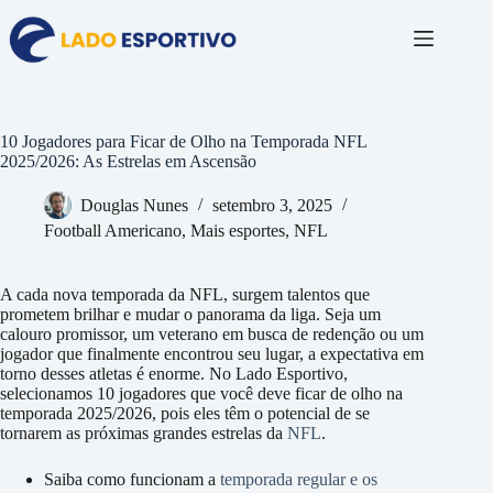
Pular
para
o
conteúdo
10 Jogadores para Ficar de Olho na Temporada NFL
2025/2026: As Estrelas em Ascensão
Douglas Nunes
setembro 3, 2025
Football Americano
,
Mais esportes
,
NFL
A cada nova temporada da NFL, surgem talentos que
prometem brilhar e mudar o panorama da liga. Seja um
calouro promissor, um veterano em busca de redenção ou um
jogador que finalmente encontrou seu lugar, a expectativa em
torno desses atletas é enorme. No Lado Esportivo,
selecionamos 10 jogadores que você deve ficar de olho na
temporada 2025/2026, pois eles têm o potencial de se
tornarem as próximas grandes estrelas da
NFL
.
Saiba como funcionam a
temporada regular e os