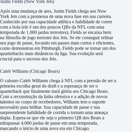
Justin Fields (New York Jets)
Após uma mudança de ares, Justin Fields chega aos New
York Jets com a promessa de uma nova fase em sua carreira.
Conhecido por sua capacidade atlética e habilidade de correr
com a bola (ele é um dos poucos QBs da NFL com uma
temporada de 1.000 jardas terrestres), Fields se encaixa bem
na filosofia de jogo terrestre dos Jets. Se ele conseguir refinar
seu jogo de passe, focando em passes mais curtos e eficientes,
como demonstrou em Pittsburgh, Fields pode se tornar um dos
quarterbacks mais dinâmicos da liga. Sua evolução será
crucial para o sucesso dos Jets.
Caleb Williams (Chicago Bears)
O calouro Caleb Williams chega à NFL com a pressão de ser a
primeira escolha geral do draft e a esperança de ser o
quarterback que finalmente trará glória aos Chicago Bears.
Com a reconstrução da linha ofensiva e a adição de novos
talentos no corpo de recebedores, Williams tem o suporte
necessário para brilhar. Sua capacidade de passe e sua
surpreendente habilidade de corrida o tornam uma ameaça
dupla. Espera-se que ele seja o primeiro QB dos Bears a
ultrapassar 4.000 jardas de passe em uma temporada,
marcando o início de uma nova era em Chicago.