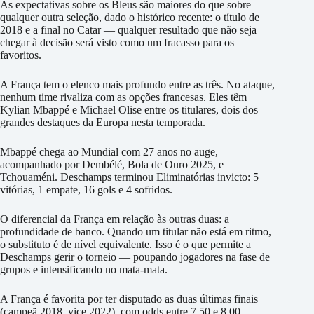
As expectativas sobre os Bleus são maiores do que sobre
qualquer outra seleção, dado o histórico recente: o título de
2018 e a final no Catar — qualquer resultado que não seja
chegar à decisão será visto como um fracasso para os
favoritos.
A França tem o elenco mais profundo entre as três. No ataque,
nenhum time rivaliza com as opções francesas. Eles têm
Kylian Mbappé e Michael Olise entre os titulares, dois dos
grandes destaques da Europa nesta temporada.
Mbappé chega ao Mundial com 27 anos no auge,
acompanhado por Dembélé, Bola de Ouro 2025, e
Tchouaméni. Deschamps terminou Eliminatórias invicto: 5
vitórias, 1 empate, 16 gols e 4 sofridos.
O diferencial da França em relação às outras duas: a
profundidade de banco. Quando um titular não está em ritmo,
o substituto é de nível equivalente. Isso é o que permite a
Deschamps gerir o torneio — poupando jogadores na fase de
grupos e intensificando no mata-mata.
A França é favorita por ter disputado as duas últimas finais
(campeã 2018, vice 2022), com odds entre 7,50 e 8,00.