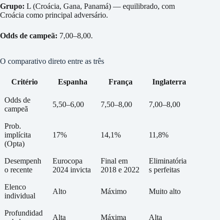
Grupo:
L (Croácia, Gana, Panamá) — equilibrado, com
Croácia como principal adversário.
Odds de campeã:
7,00–8,00.
O comparativo direto entre as três
Critério
Espanha
França
Inglaterra
Odds de
5,50–6,00
7,50–8,00
7,00–8,00
campeã
Prob.
implícita
17%
14,1%
11,8%
(Opta)
Desempenh
Eurocopa
Final em
Eliminatória
o recente
2024 invicta
2018 e 2022
s perfeitas
Elenco
Alto
Máximo
Muito alto
individual
Profundidad
Alta
Máxima
Alta