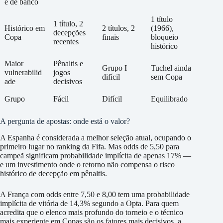
e de banco
1 título
1 título, 2
Histórico em
2 títulos, 2
(1966),
decepções
Copa
finais
bloqueio
recentes
histórico
Maior
Pênaltis e
Grupo I
Tuchel ainda
vulnerabilid
jogos
difícil
sem Copa
ade
decisivos
Grupo
Fácil
Difícil
Equilibrado
A pergunta de apostas: onde está o valor?
A Espanha é considerada a melhor seleção atual, ocupando o
primeiro lugar no ranking da Fifa. Mas odds de 5,50 para
campeã significam probabilidade implícita de apenas 17% —
e um investimento onde o retorno não compensa o risco
histórico de decepção em pênaltis.
A França com odds entre 7,50 e 8,00 tem uma probabilidade
implícita de vitória de 14,3% segundo a Opta. Para quem
acredita que o elenco mais profundo do torneio e o técnico
mais experiente em Copas são os fatores mais decisivos, a